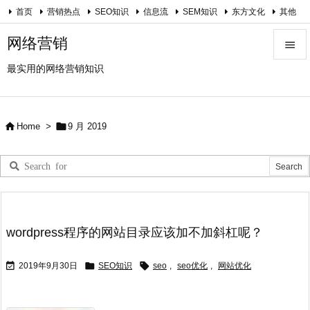
首页
营销热点
SEO知识
信息流
SEM知识
东方文化
其他
关于我
网络营销

最实用的网络营销知识

Menu

Sidebar


Home
>
9 月 2019

Prev

Next

Search
wordpress程序的网站目录应该加不加斜杠呢？



2019年9月30日
SEO知识
seo
,
seo优化
,
网站优化