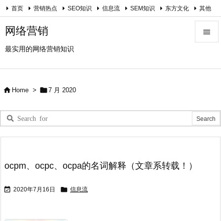
首页
营销热点
SEO知识
信息流
SEM知识
东方文化
其他
关于我
网络营销

最实用的网络营销知识

Menu

Sidebar


Home
>
7 月 2020

Prev

Next

Search
ocpm、ocpc、ocpa的名词解释（文章系转载！）


2020年7月16日
信息流