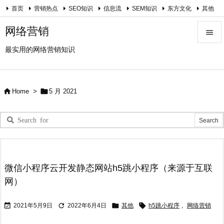
首页
营销热点
SEO知识
信息流
SEM知识
东方文化
其他
关于我
网络营销

最实用的网络营销知识

Menu

Sidebar


Home
>
5 月 2021

Prev

Next

Search
微信小程序云开发静态网站h5跳小程序（来源于互联
网）




2021年5月9日
2022年6月4日
其他
h5跳小程序
,
网络营销