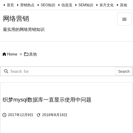
首页
营销热点
SEO知识
信息流
SEM知识
东方文化
其他
关于我
网络营销

最实用的网络营销知识

Menu

Sidebar


Home
>
其他

Prev

Next

Search
织梦mysql数据库一直显示使用中问题


2017年12月9日
2018年8月16日