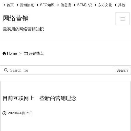
首页
营销热点
SEO知识
信息流
SEM知识
东方文化
其他
关于我
网络营销

最实用的网络营销知识

Menu

Sidebar


Home
>
营销热点

Prev

Next

Search
目前互联网上一些新的营销理念

2023年4月15日