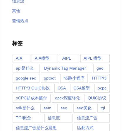
信息流
其他
营销热点
标签
AIA
AIA模型
AIPL
AIPL 模型
api是什么
Dynamic Tag Manager
geo
google seo
gptbot
h5跳小程序
HTTP/3
HTTP/3 QUIC协议
O5A
O5A模型
ocpc
oCPC超成本赔付
opcx深度转化
QUIC协议
sdk是什么
sem
seo
seo优化
tgi
TGI概念
信息流
信息流广告
信息流广告是什么意思
匹配方式