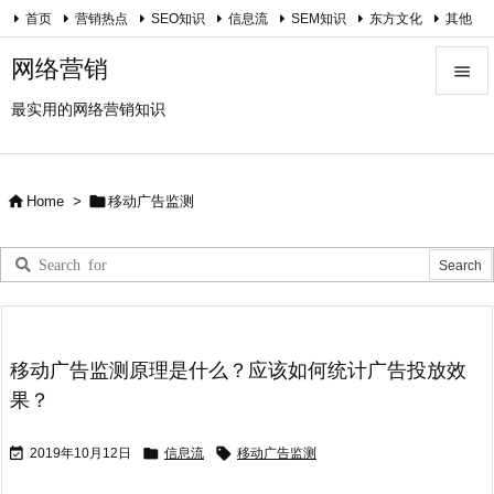
首页
营销热点
SEO知识
信息流
SEM知识
东方文化
其他
关于我
网络营销

最实用的网络营销知识

Menu

Sidebar


Home
>
移动广告监测

Prev

Next

Search
移动广告监测原理是什么？应该如何统计广告投放效
果？



2019年10月12日
信息流
移动广告监测