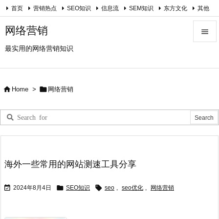
首页
营销热点
SEO知识
信息流
SEM知识
东方文化
其他
关于我
网络营销

最实用的网络营销知识

Menu

Sidebar


Home
>
网络营销

Prev

Next

Search
海外一些常用的网站测速工具分享



2024年8月4日
SEO知识
seo
,
seo优化
,
网络营销